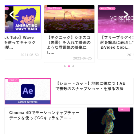
 Effects
After Effects
After Effects
uick Tuto】Wave
【テクニック】シネスコ
【フリープラグイン
arpを使ってキャラク
（黒帯）を入れて映画の
射を簡単に表現して
の髪...
ような雰囲気の映像に
るVideo Copi...
し...
2021-08-30
2018-0
2022-07-25
【ショートカット】地味に役立つ！AE
で複数のスナップショットを撮る方法
Cinema 4Dでモーションキャプチャー
データを使ってCGキャラをアニ...