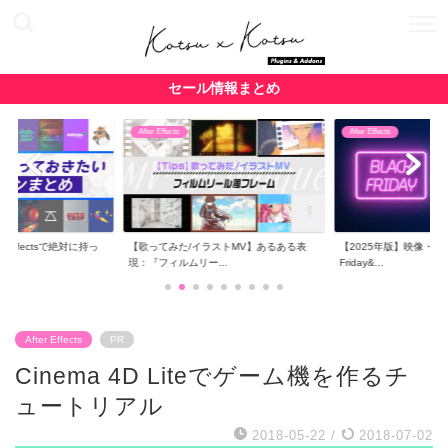
セール情報まとめ
After Effects
After Effects
r Effectsで絶対に持っ
【歌ってみた/イラストMV】あるある表
【2025年版】映像・CG関
現：『フィルムリー...
Friday&...
After Effects
PR
Cinema 4D Liteでゲーム機を作るチ
ュートリアル
2018-05-22
/
2018-07-02