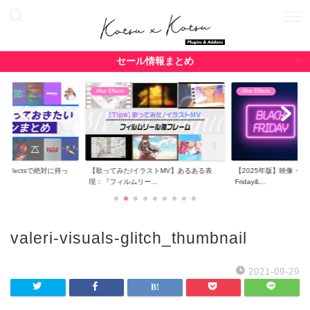
セール情報まとめ
After Effects
After Effects
r Effectsで絶対に持っ
【歌ってみた/イラストMV】あるある表
【2025年版】映像・CG関
現：『フィルムリー...
Friday&...
valeri-visuals-glitch_thumbnail
2021-09-29