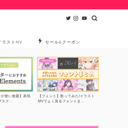
イラストMV
セール&クーポン
After Effects
After Effects
【MV分析】アスノヨゾラ哨戒班で
【映像製作を
ってみた/イラスト
使われているテクニック・...
下で揃える4つ
ントま...