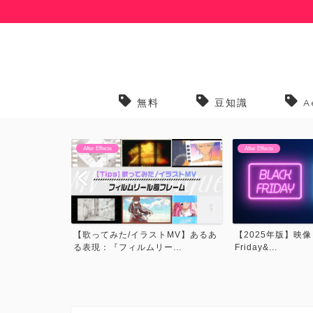
無料
豆知識
A
After Effects
After Effects
トMV】あるあ
【2025年版】映像・CG関連Black
【プリセット】歌っ
...
Friday&...
トMVでよく見るプリ