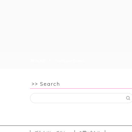
HOME
Thumbnail-Default
>> Search