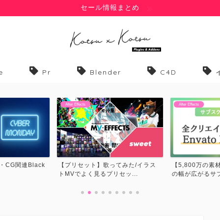
セール情報まとめ
e
Pr
Blender
C4D
After Effects
After Effects
てみた/イラス
【5,800万の素材が使い放題】表現
【フォント】歌
セッ...
の幅が広がるサブスク...
MVでよく見るフォ