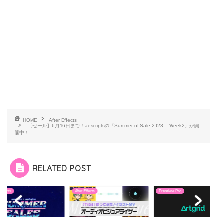
HOME
After Effects
【セール】6月16日まで！aescriptsの「Summer of Sale 2023 – Week2」が開
催中！
RELATED POST
 Effects
After Effects
Premiere Pro