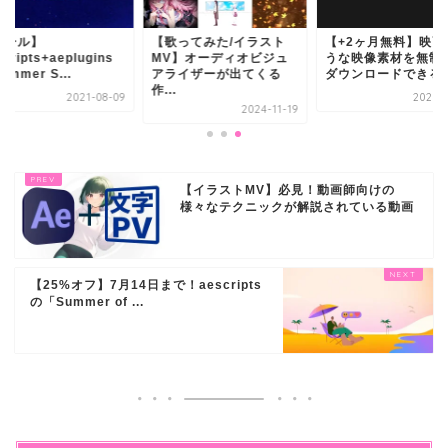
セール】
【歌ってみた/イラスト
【+2ヶ月無料】映画
cripts+aeplugins
MV】オーディオビジュ
うな映像素材を無制
ummer S...
アライザーが出てくる
ダウンロードできる「.
作...
2021-08-09
2020-0
2024-11-19
【イラストMV】必見！動画師向けの
様々なテクニックが解説されている動画
【25%オフ】7月14日まで！aescripts
の「Summer of ...