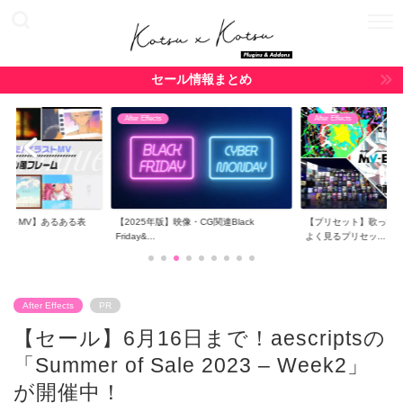
セール情報まとめ
After Effects
After Effects
ラストMV】あるある表
【2025年版】映像・CG関連Black
【プリセット】歌ってみ
..
Friday&...
よく見るプリセッ...
After Effects
PR
【セール】6月16日まで！aescriptsの
「Summer of Sale 2023 – Week2」
が開催中！