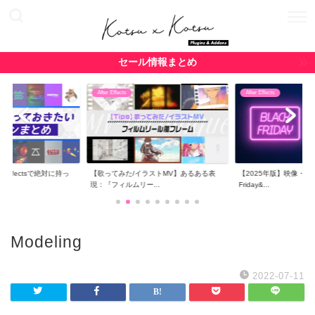
セール情報まとめ
After Effects
After Effects
r Effectsで絶対に持っ
【歌ってみた/イラストMV】あるある表
【2025年版】映像・CG関
現：『フィルムリー...
Friday&...
Modeling
2022-07-11