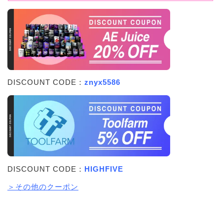
DISCOUNT CODE：
znyx5586
DISCOUNT CODE：
HIGHFIVE
＞その他のクーポン