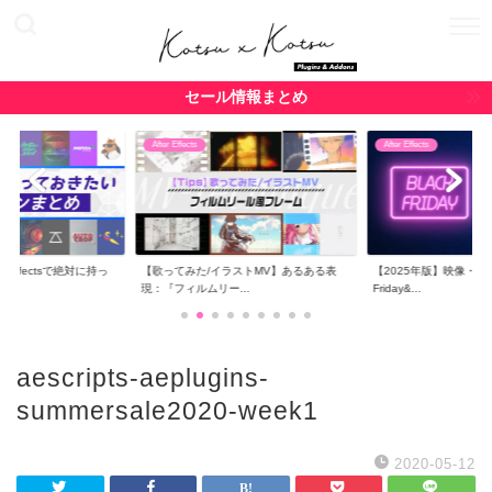
セール情報まとめ
After Effects
After Effects
r Effectsで絶対に持っ
【歌ってみた/イラストMV】あるある表
【2025年版】映像・CG関
現：『フィルムリー...
Friday&...
aescripts-aeplugins-
summersale2020-week1
2020-05-12