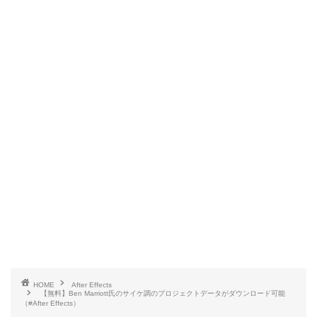
HOME
After Effects
【無料】Ben Marriott氏のサイケ調のプロジェクトデータがダウンロード可能
（#After Effects）