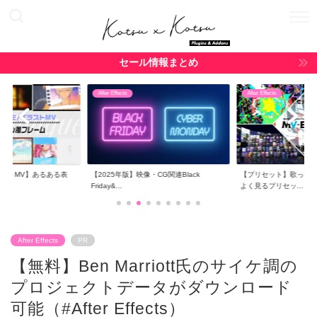
セール情報まとめ
After Effects
After Effects
ラストMV】あるある表
【2025年版】映像・CG関連Black
【プリセット】歌ってみ
..
Friday&...
よく見るプリセッ...
After Effects
PR
【無料】Ben Marriott氏のサイケ調の
プロジェクトデータがダウンロード
可能（#After Effects）