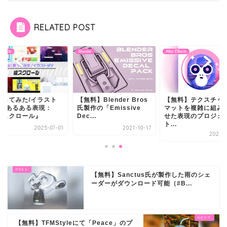
RELATED POST
 Effects
Blender
After Effects
歌ってみた/イラスト
【無料】Blender Bros
【無料】テクスチャ
V】あるある表現：
氏製作の「Emissive
マットを複雑に組み
縦スクロール』
Dec...
せた表現のプロジェ
ト...
2025-07-01
2021-10-17
2021-0
【無料】Sanctus氏が製作した雨のシェ
ーダーがダウンロード可能（#B...
【無料】TFMStyleにて「Peace」のプ