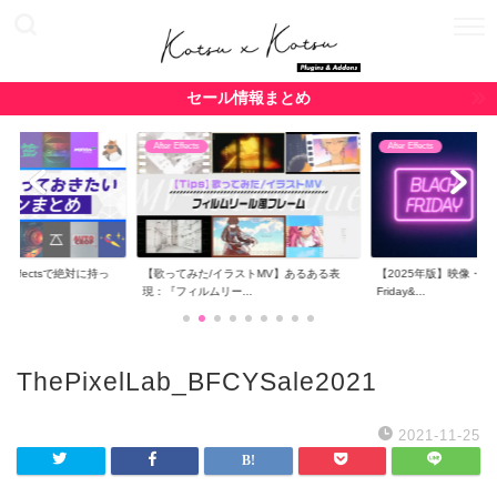
セール情報まとめ
After Effects
After Effects
r Effectsで絶対に持っ
【歌ってみた/イラストMV】あるある表
【2025年版】映像・CG関
現：『フィルムリー...
Friday&...
ThePixelLab_BFCYSale2021
2021-11-25