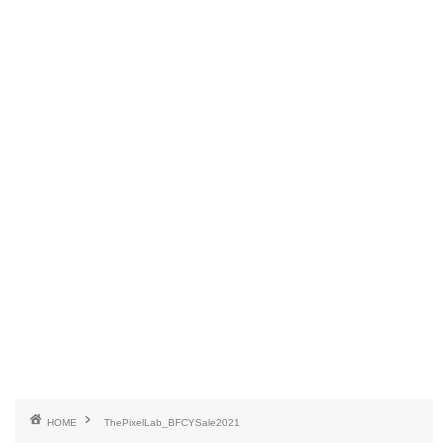
HOME
ThePixelLab_BFCYSale2021