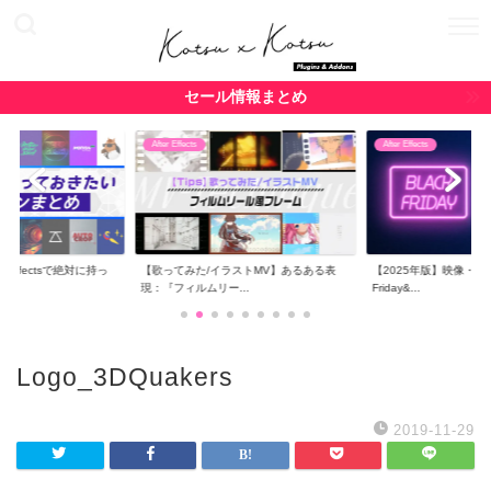
セール情報まとめ
After Effects
After Effects
r Effectsで絶対に持っ
【歌ってみた/イラストMV】あるある表
【2025年版】映像・CG関
現：『フィルムリー...
Friday&...
Logo_3DQuakers
2019-11-29