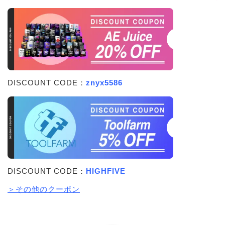
DISCOUNT CODE：
znyx5586
DISCOUNT CODE：
HIGHFIVE
＞その他のクーポン