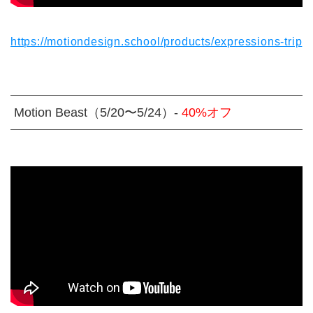
https://motiondesign.school/products/expressions-trip
Motion Beast（5/20〜5/24）-
40%オフ