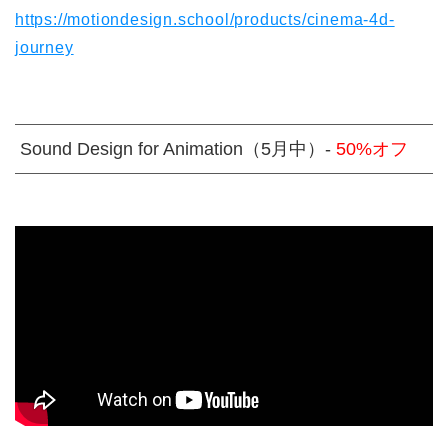
https://motiondesign.school/products/cinema-4d-
journey
Sound Design for Animation（5月中）-
50%オフ