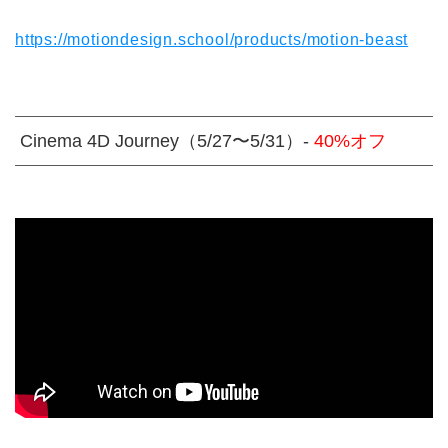
https://motiondesign.school/products/motion-beast
Cinema 4D Journey（5/27〜5/31）-
40%オフ