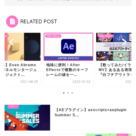
RELATED POST
 Effects
After Effects
After Effects
料】Evan Abrams
地味に便利！After
【歌ってみた/イラス
のパネルモンタージュ
Effectsで複数のキーフ
MV】あるある表現
ロジェクト...
レームの値を一...
『白フチアウトライ
2021-08-05
2020-01-02
2024-1
【AEプラグイン】aescripts+aeplugin
Summer S...