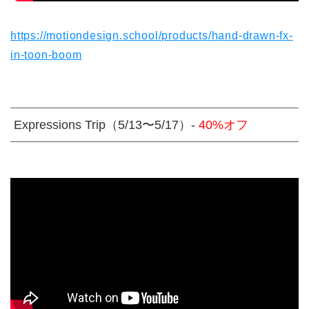
https://motiondesign.school/products/hand-drawn-fx-
in-toon-boom
Expressions Trip（5/13〜5/17）-
40%オフ