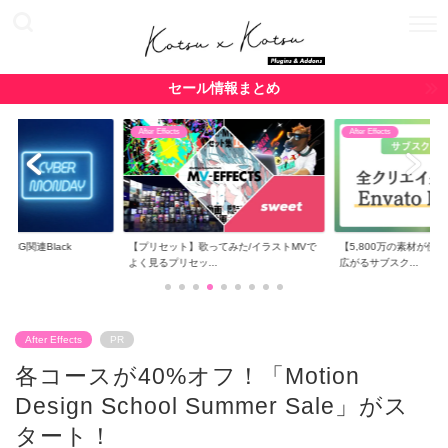
セール情報まとめ
After Effects
After Effects
・CG関連Black
【プリセット】歌ってみた/イラストMVで
【5,800万の素材が使
よく見るプリセッ...
広がるサブスク...
After Effects
PR
各コースが40%オフ！「Motion
Design School Summer Sale」がス
タート！