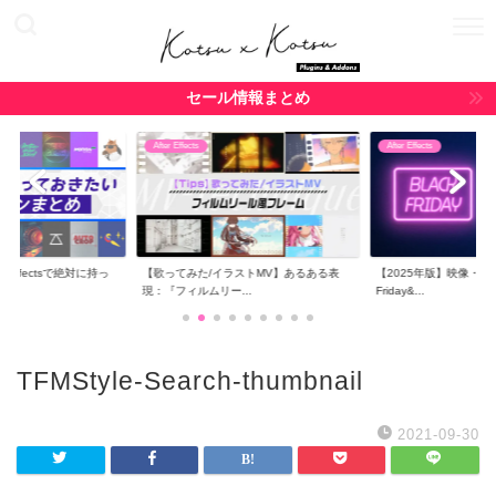
セール情報まとめ
After Effects
After Effects
r Effectsで絶対に持っ
【歌ってみた/イラストMV】あるある表
【2025年版】映像・CG関
現：『フィルムリー...
Friday&...
TFMStyle-Search-thumbnail
2021-09-30