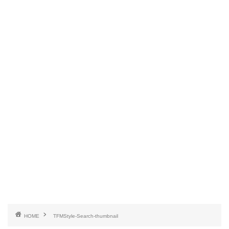
HOME
TFMStyle-Search-thumbnail