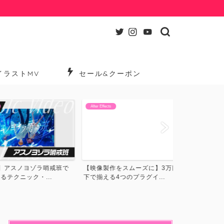
イラストMV
セール&クーポン
After Effects
After Effects
【知っておき
スノヨゾラ哨戒班で
【映像製作をスムーズに】3万円以
ラストMV/リリ
ニック・...
下で揃える4つのプラグイ...