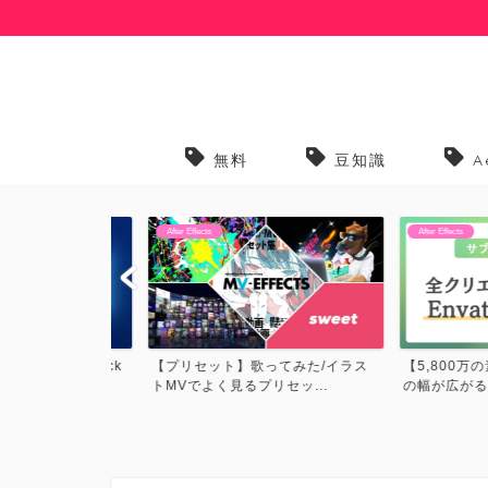
無料
豆知識
A
After Effects
After Effects
G関連Black
【プリセット】歌ってみた/イラス
【5,800万の素
トMVでよく見るプリセッ...
の幅が広がるサブスク