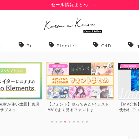
セール情報まとめ
e
Pr
Blender
C4D
After Effects
After Effects
材が使い放題】表現
【フォント】歌ってみた/イラスト
【MV分析】ア
...
MVでよく見るフォントま...
使われているテク