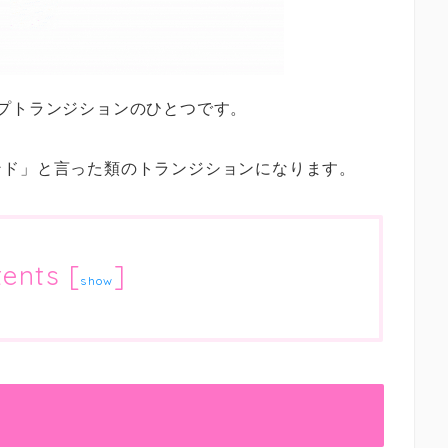
プトランジションのひとつです。
ンド」と言った類のトランジションになります。
tents
[
]
show