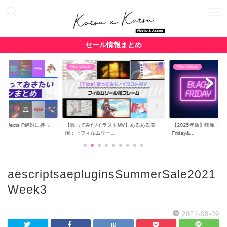
セール情報まとめ
After Effects
After Effects
r Effectsで絶対に持っ
【歌ってみた/イラストMV】あるある表
【2025年版】映像・CG関
現：『フィルムリー...
Friday&...
aescriptsaepluginsSummerSale2021
Week3
2021-08-09