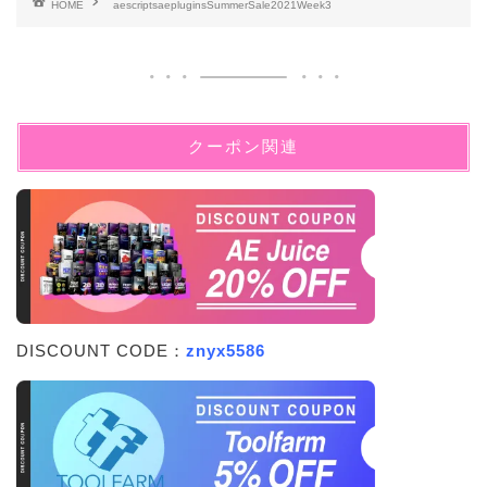
HOME
aescriptsaepluginsSummerSale2021Week3
クーポン関連
DISCOUNT CODE：
znyx5586