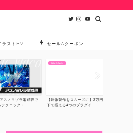
イラストMV
セール&クーポン
After Effects
After Effects
【知っておき
スノヨゾラ哨戒班で
【映像製作をスムーズに】3万円以
ラストMV/リリ
ニック・...
下で揃える4つのプラグイ...