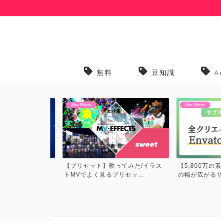
無料
豆知識
A
After Effects
After Effects
G関連Black
【プリセット】歌ってみた/イラス
【5,800万の素
トMVでよく見るプリセッ...
の幅が広がるサブスク