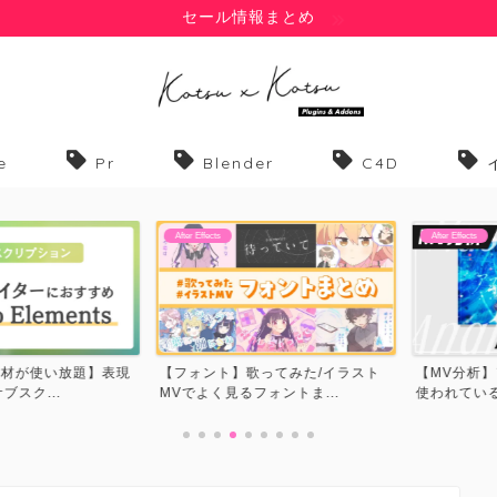
セール情報まとめ
e
Pr
Blender
C4D
After Effects
After Effects
材が使い放題】表現
【フォント】歌ってみた/イラスト
【MV分析】ア
...
MVでよく見るフォントま...
使われているテク