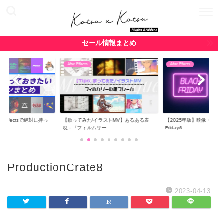
セール情報まとめ
After Effects
After Effects
r Effectsで絶対に持っ
【歌ってみた/イラストMV】あるある表
【2025年版】映像・CG関
現：『フィルムリー...
Friday&...
ProductionCrate8
2023-04-13