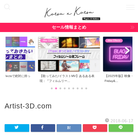
セール情報まとめ
After Effects
After Effects
r Effectsで絶対に持っ
【歌ってみた/イラストMV】あるある表
【2025年版】映像・CG関
現：『フィルムリー...
Friday&...
Artist-3D.com
2018-06-17