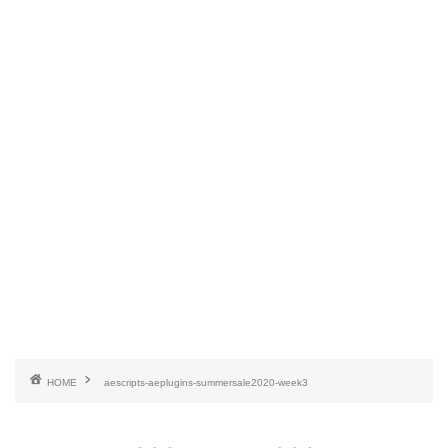
HOME
aescripts-aeplugins-summersale2020-week3