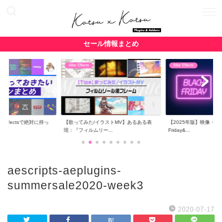
セール情報まとめ
After Effects
After Effects
r Effectsで絶対に持っ
【歌ってみた/イラストMV】あるある表
【2025年版】映像・CG関
現：『フィルムリー...
Friday&...
aescripts-aeplugins-
summersale2020-week3
2020-07-17