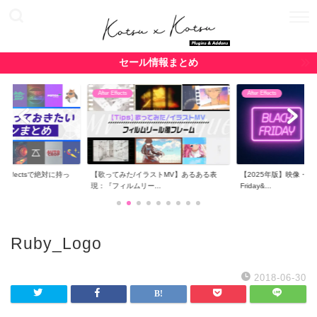
セール情報まとめ
After Effects
After Effects
r Effectsで絶対に持っ
【歌ってみた/イラストMV】あるある表
【2025年版】映像・CG関
現：『フィルムリー...
Friday&...
Ruby_Logo
2018-06-30