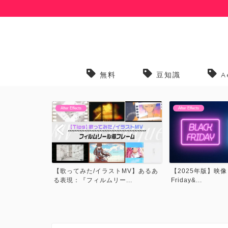
無料
豆知識
A
After Effects
After Effects
トMV】あるあ
【2025年版】映像・CG関連Black
【プリセット】歌っ
...
Friday&...
トMVでよく見るプリ