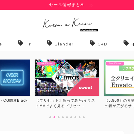
セール情報まとめ
e
Pr
Blender
C4D
After Effects
After Effects
てみた/イラス
【5,800万の素材が使い放題】表現
【フォント】歌
セッ...
の幅が広がるサブスク...
MVでよく見るフォ