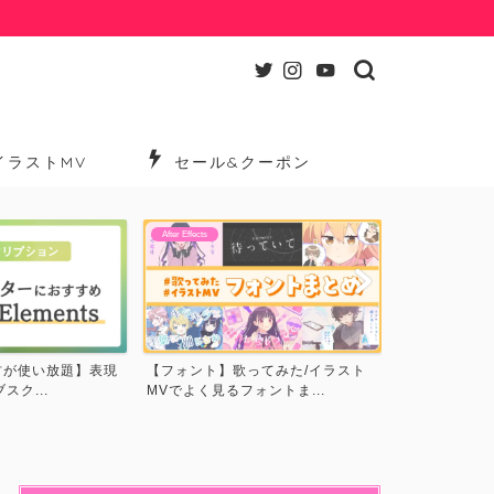
イラストMV
セール&クーポン
After Effects
After Effects
【MV分析】アスノヨゾラ哨戒班で
【映像製作を
ってみた/イラスト
使われているテクニック・...
下で揃える4つ
ントま...