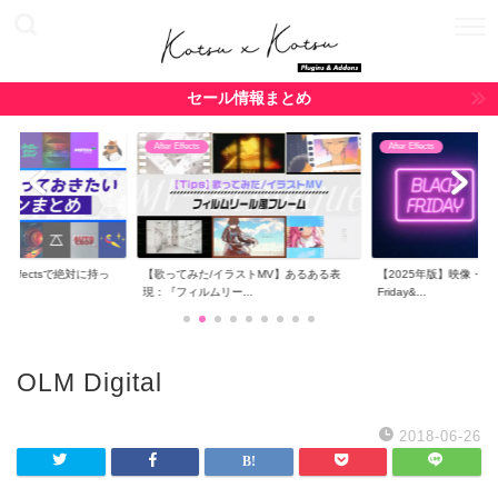
セール情報まとめ
After Effects
After Effects
r Effectsで絶対に持っ
【歌ってみた/イラストMV】あるある表
【2025年版】映像・CG関
現：『フィルムリー...
Friday&...
OLM Digital
2018-06-26