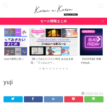
セール情報まとめ
After Effects
After Effects
r Effectsで絶対に持っ
【歌ってみた/イラストMV】あるある表
【2025年版】映像・CG関
現：『フィルムリー...
Friday&...
yuji
2024-02-21