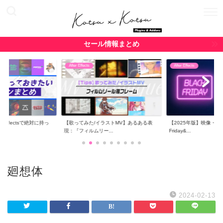
セール情報まとめ
After Effects
After Effects
r Effectsで絶対に持っ
【歌ってみた/イラストMV】あるある表
【2025年版】映像・CG関
現：『フィルムリー...
Friday&...
廻想体
2024-02-13