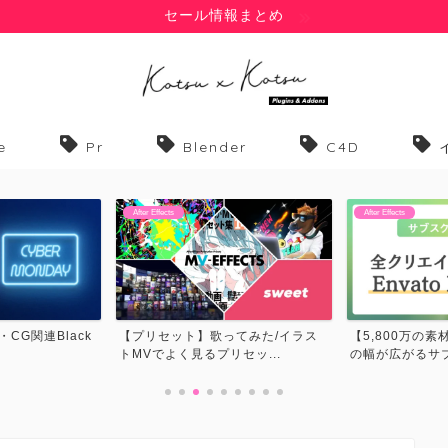
セール情報まとめ
e
Pr
Blender
C4D
After Effects
After Effects
てみた/イラス
【5,800万の素材が使い放題】表現
【フォント】歌
セッ...
の幅が広がるサブスク...
MVでよく見るフォ