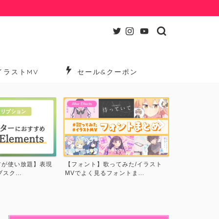
イラストMV
セール&クーポン
After Effects
After Effects
【MV分析】アスノヨゾラ哨戒班で
【映像製作を
ってみた/イラスト
使われているテクニック・...
下で揃える4つ
ントま...