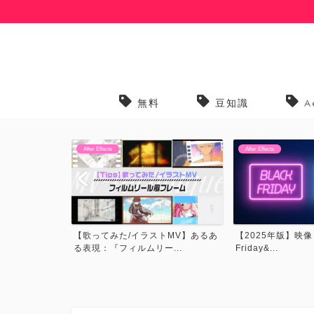
無料
豆知識
A
After Effects
After Effects
トMV】あるあ
【2025年版】映像・CG関連Black
【プリセット】歌っ
...
Friday&...
トMVでよく見るプリ