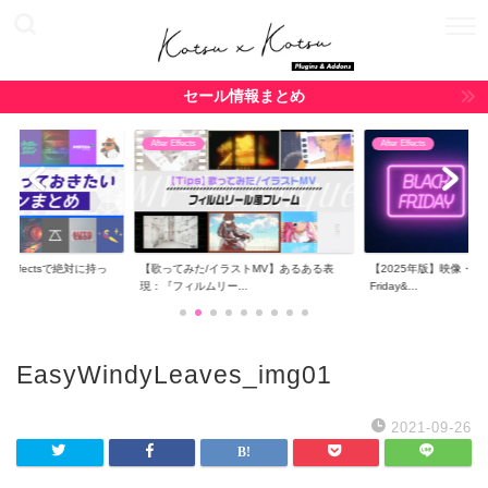
セール情報まとめ
After Effects
After Effects
r Effectsで絶対に持っ
【歌ってみた/イラストMV】あるある表
【2025年版】映像・CG関
現：『フィルムリー...
Friday&...
EasyWindyLeaves_img01
2021-09-26