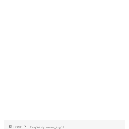
HOME
EasyWindyLeaves_img01