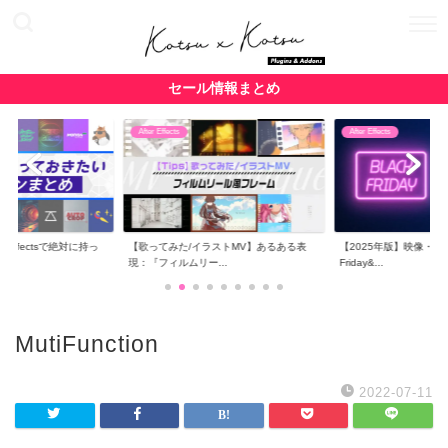
セール情報まとめ
After Effects
After Effects
r Effectsで絶対に持っ
【歌ってみた/イラストMV】あるある表
【2025年版】映像・CG関
現：『フィルムリー...
Friday&...
MutiFunction
2022-07-11