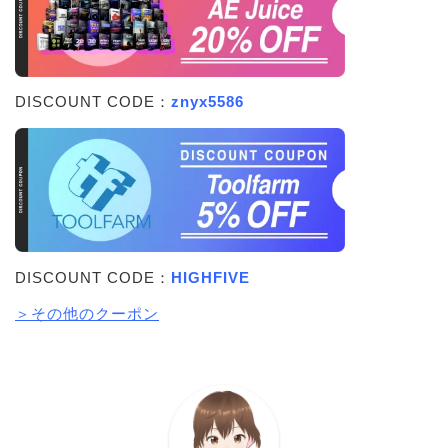
DISCOUNT CODE：
znyx5586
DISCOUNT CODE：
HIGHFIVE
＞その他のクーポン