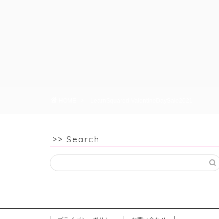
HOME
LearnSquared-ValentineDaySale2021
>> Search