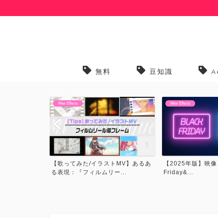
無料
豆知識
A
After Effects
After Effects
トMV】あるあ
【2025年版】映像・CG関連Black
【プリセット】歌っ
...
Friday&...
トMVでよく見るプリ