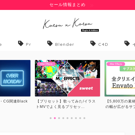
セール情報まとめ
e
Pr
Blender
C4D
After Effects
After Effects
てみた/イラス
【5,800万の素材が使い放題】表現
【フォント】歌
セッ...
の幅が広がるサブスク...
MVでよく見るフォ