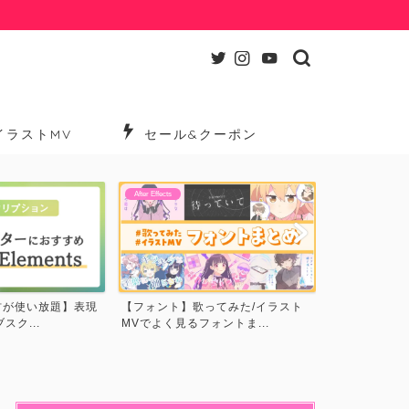
イラストMV
セール&クーポン
After Effects
After Effects
【MV分析】アスノヨゾラ哨戒班で
【映像製作を
ってみた/イラスト
使われているテクニック・...
下で揃える4つ
ントま...