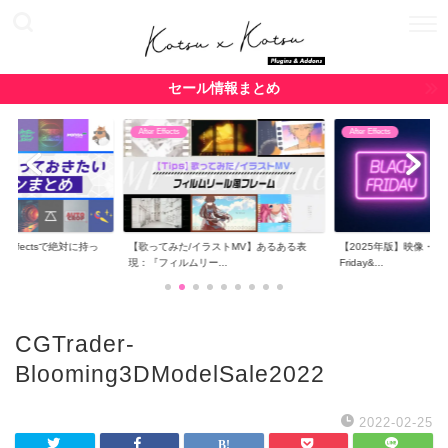
セール情報まとめ
After Effects
After Effects
r Effectsで絶対に持っ
【歌ってみた/イラストMV】あるある表
【2025年版】映像・CG関
現：『フィルムリー...
Friday&...
CGTrader-
Blooming3DModelSale2022
2022-02-25