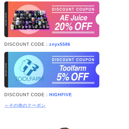
DISCOUNT CODE：
znyx5586
DISCOUNT CODE：
HIGHFIVE
＞その他のクーポン