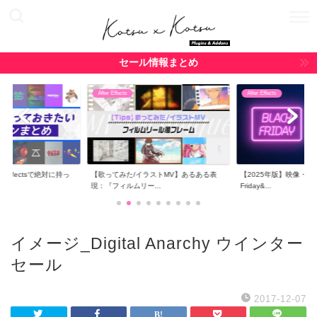
セール情報まとめ
After Effects
After Effects
r Effectsで絶対に持っ
【歌ってみた/イラストMV】あるある表
【2025年版】映像・CG関
現：『フィルムリー...
Friday&...
イメージ_Digital Anarchy ウインター
セール
2017-12-07