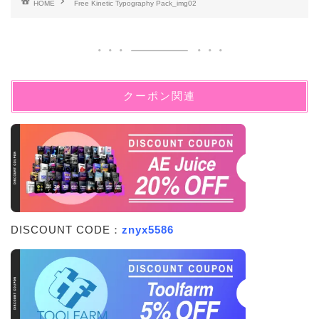
HOME
Free Kinetic Typography Pack_img02
クーポン関連
DISCOUNT CODE：
znyx5586