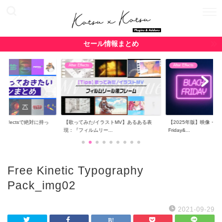
セール情報まとめ
After Effects
After Effects
r Effectsで絶対に持っ
【歌ってみた/イラストMV】あるある表
【2025年版】映像・CG関
現：『フィルムリー...
Friday&...
Free Kinetic Typography
Pack_img02
2021-09-29