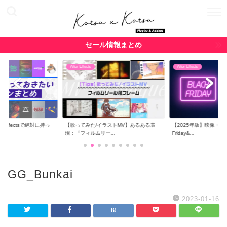
セール情報まとめ
After Effects
After Effects
r Effectsで絶対に持っ
【歌ってみた/イラストMV】あるある表
【2025年版】映像・CG関
現：『フィルムリー...
Friday&...
GG_Bunkai
2023-01-16