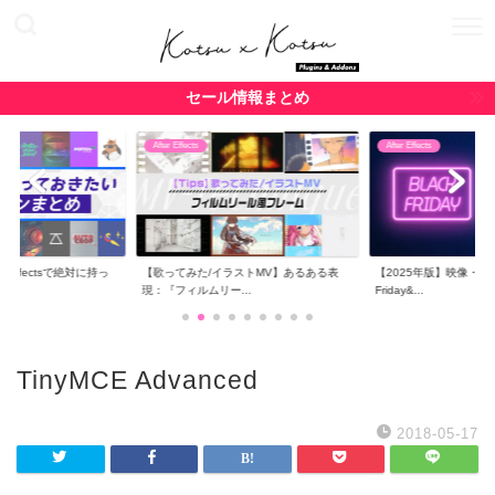
セール情報まとめ
After Effects
After Effects
r Effectsで絶対に持っ
【歌ってみた/イラストMV】あるある表
【2025年版】映像・CG関
現：『フィルムリー...
Friday&...
TinyMCE Advanced
2018-05-17